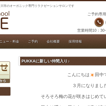
古川市のオーガニック専門リラクゼーションサロンです
ご予約専用
営業時間10：30
ニュー・料金
ご予約
会社概要
採用情報
PUKKAに新しい仲間入り♪
こんにちは
田中
３月
になりまし
そろそろ
梅の花
が咲きはじめて