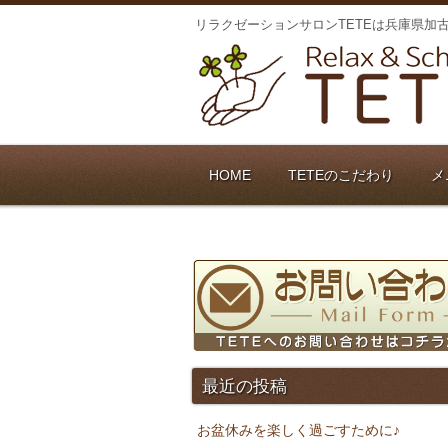
リラクゼーションサロンTETEは兵庫県加
HOME
TETEのこだわり
メ
最近の投稿
お盆休みを楽しく過ごすために♪