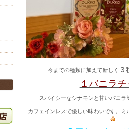
３
今までの種類に加えて新しく
１バニラチ
スパイシーな
シナモン
と
甘いバニラ
カフェインレス
で優しい味わいです。ミ