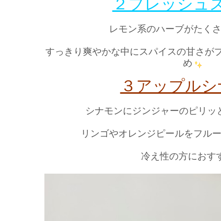
２フレッシュ
レモン系
のハーブがたく
すっきり爽やか
な中にスパイスの甘さが
め
３アップルシ
シナモン
に
ジンジャー
のピリッ
リンゴやオレンジピールを
フル
冷え性の方におす