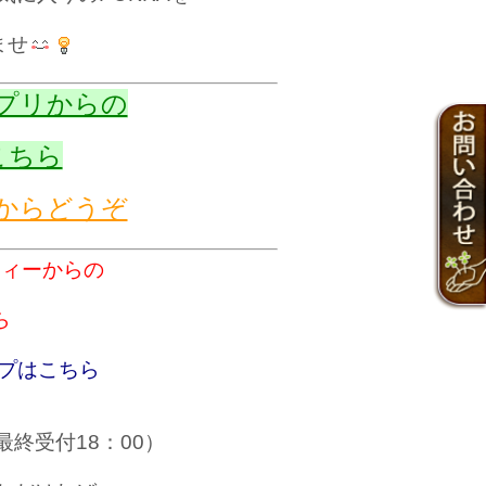
ませ
アプリからの
こちら
からどうぞ
ティーからの
ら
ップはこちら
最終受付18：00）