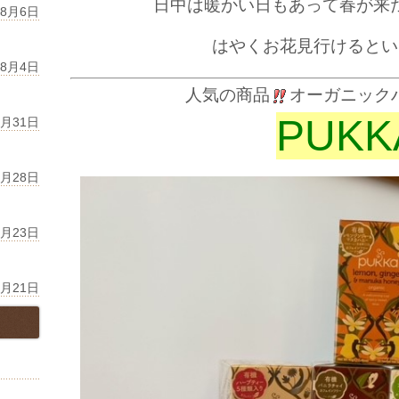
日中は暖かい日もあって
春が来
年8月6日
はやく
お花見
行けるとい
年8月4日
人気の商品
オーガニック
PUKK
7月31日
7月28日
7月23日
7月21日