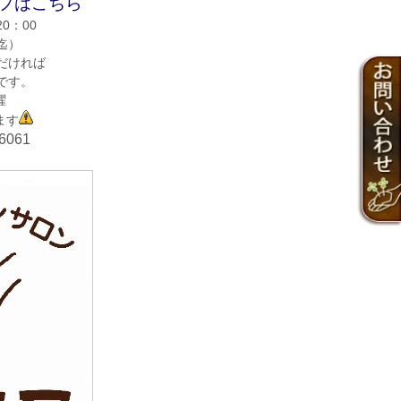
ップはこちら
0：00
迄）
ただければ
です。
曜
ます
-6061