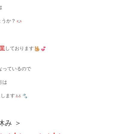
は
ょうか？
業
しております
なっているので
方は
たします
休み ＞