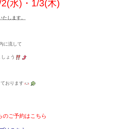
/2(水)・1/3(木)
いたします。
の内に流して
ましょう
しております
らのご予約はこちら