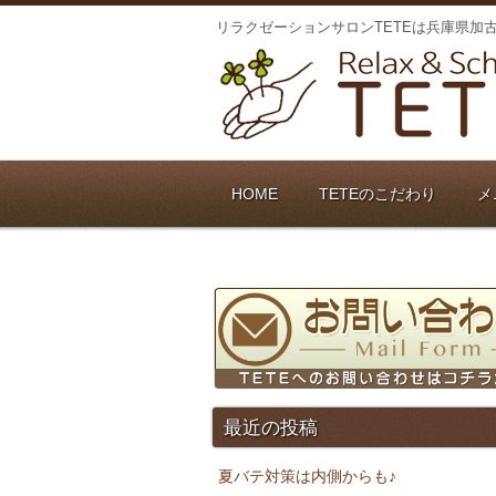
リラクゼーションサロンTETEは兵庫県加
HOME
TETEのこだわり
メ
最近の投稿
夏バテ対策は内側からも♪