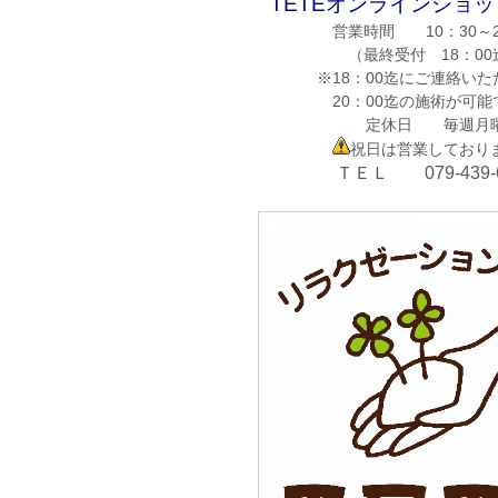
TETEオンラインショ
営業時間 10：30～2
（最終受付 18：00
※18：00迄にご連絡い
20：00迄の施術が可能
定休日
毎週
月
祝日
は
営業
しており
ＴＥＬ
079-439