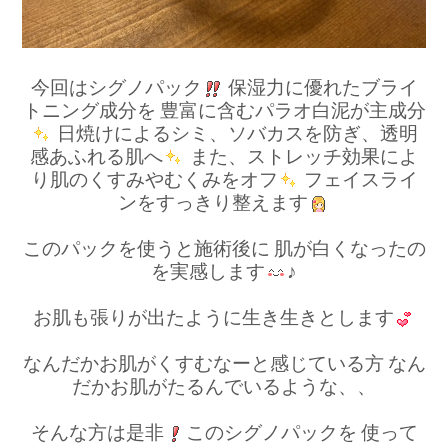
今回はシグノパック
保湿力に優れたブライ
トニング成分を
豊富に含むパラオ白泥が主成分
日焼けによるシミ、ソバカスを防ぎ、透明
感あふれる肌へ
また、ストレッチ効果によ
り肌のくすみやむくみをオフ
フェイスライ
ンをすっきり整えます
このパックを使うと施術後に
肌が白くなったの
を実感します
♪
お肌も張りが出たように生き生きとします
なんだかお肌がくすむなーと感じている方
なん
だかお肌がたるんでいるような、、
そんな方は是非
このシグノパックを
使って