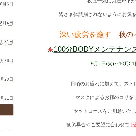
夜は一気に気温が下が
年8月6日
皆さま体調崩されないようにお気
年8月4日
深い疲労を癒す
秋の
7月31日
100分BODYメンテナ
7月28日
9月1日(火)～10月31
7月23日
日頃のお疲れに加えて、スト
マスクによるお顔のコリを
7月21日
セットコースをご用意いた
疲労具合やご要望に合わせて
下