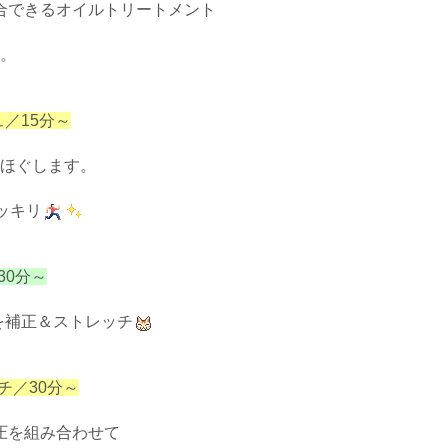
合できるオイルトリートメント
。
ュ／15分～
ほぐします。
ッキリ
30分～
を補正＆ストレッチ
チ／30分～
圧を組み合わせて