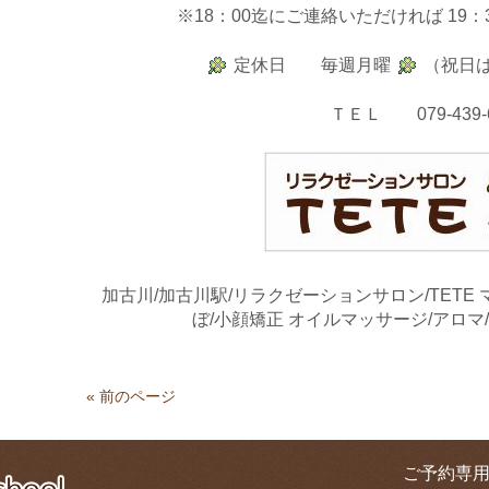
※18：00迄にご連絡いただければ
19
定休日 毎週月曜
（祝日
ＴＥＬ 079-439-6
加古川/加古川駅/リラクゼーションサロン/TETE
ぼ/小顔矯正
オイルマッサージ/アロマ
« 前のページ
ご予約専用