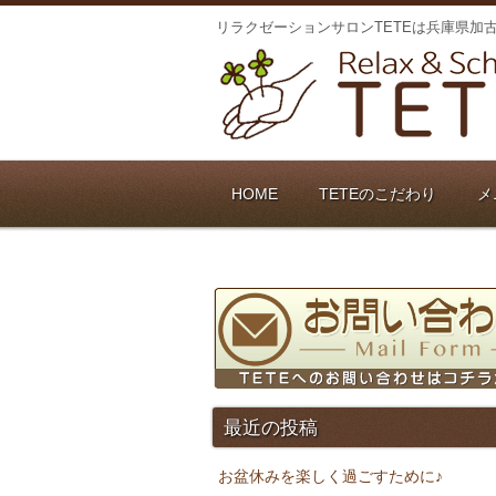
リラクゼーションサロンTETEは兵庫県加
HOME
TETEのこだわり
メ
最近の投稿
お盆休みを楽しく過ごすために♪