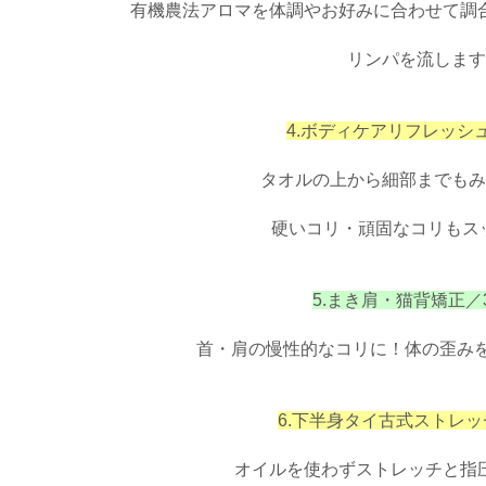
有機農法アロマを体調やお好みに合わせて
調
リンパを流します
4.ボディケアリフレッシ
タオルの上から細部までもみ
硬いコリ・頑固なコリもス
5.まき肩・猫背矯正／
首・肩の慢性的なコリに！
体の歪み
6.下半身タイ古式ストレッ
オイルを使わずストレッチと指