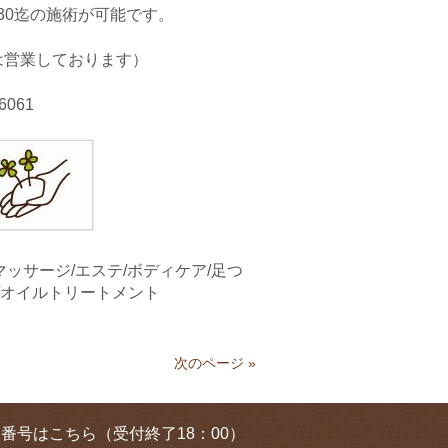
：30迄の施術が可能です。
は営業しております）
061
マッサージ/エステ/ボディケア/足つ
/オイルトリートメント
次のページ »
番号はこちら（受付終了18：00）