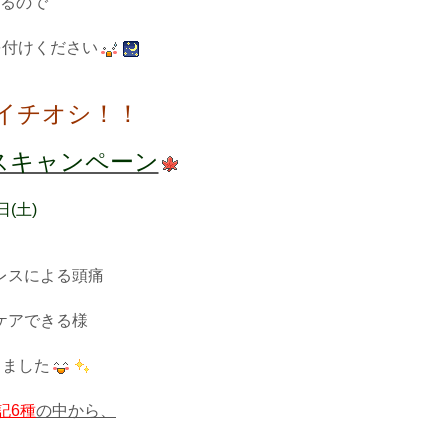
るので
を付けください
イチオシ！！
ンスキャンペーン
日(土)
レスによる頭痛
ケアできる様
しました
記6種
の中から、