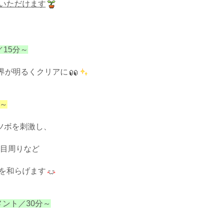
いただけます
／15分～
界が明るくクリアに
分～
ツボを刺激し、
目周りなど
を和らげます
メント／30分～