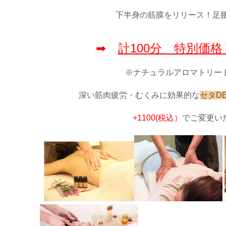
下半身の筋膜をリリース！足
➡
計100分 特別価格￥
※ナチュラルアロマトリー
深い筋肉疲労・むくみに効果的な
セタD
+1100(税込）
でご変更い