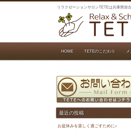
リラクゼーションサロンTETEは兵庫県加
HOME
TETEのこだわり
メ
最近の投稿
お盆休みを楽しく過ごすために♪