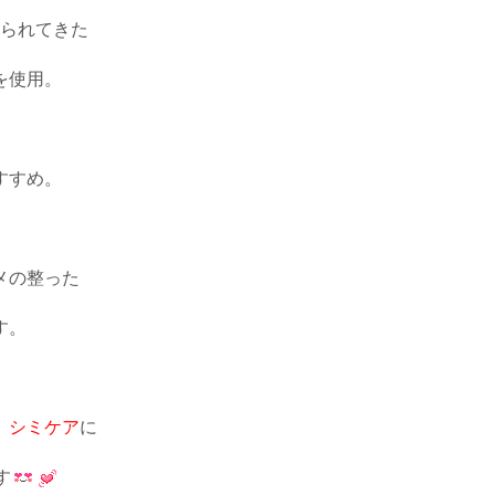
られてきた
を使用。
すすめ。
メの整った
す。
、
シミケア
に
す