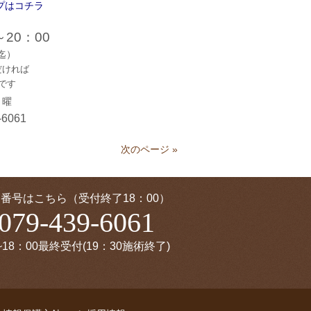
プはコチ
ラ
～20：00
迄）
だければ
です
月
曜
-6061
次のページ »
番号はこちら（受付終了18：00）
079-439-6061
~18：00最終受付(19：30施術終了)