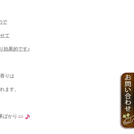
ので
せて
り効果的です♪
香りは
れます。
果ばかり