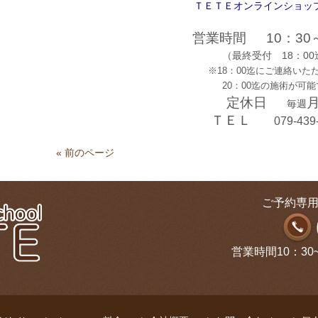
ＴＥＴＥオンラインショッ
営業時間
10：30
（最終受付 18：00
※18：00迄にご連絡いた
20：00迄の施術が可能
定休日
毎週
ＴＥＬ
079-439
« 前のページ
ご予約専用
営業時間10：30