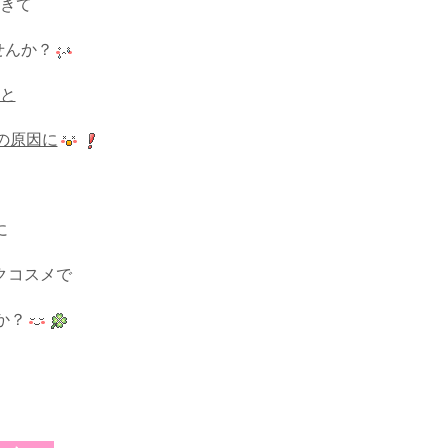
きて
せんか？
と
の原因に
に
クコスメで
か？