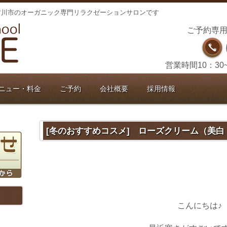
古川市のオーガニック専門リラクゼーションサロンです
ご予約専用
営業時間10：30
ニュー・料金
ご予約
会社概要
採用情報
[冬のおすすめコスメ] ローズクリーム（美白
こんにちは♪