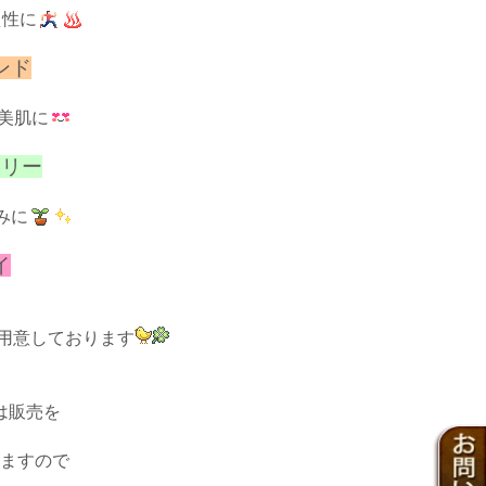
え性に
ンド
美肌に
マリー
みに
イ
用意しております
は販売を
ますので