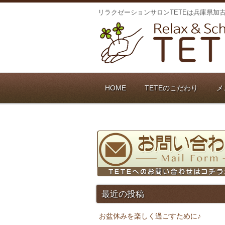
リラクゼーションサロンTETEは兵庫県加
HOME
TETEのこだわり
メ
最近の投稿
お盆休みを楽しく過ごすために♪