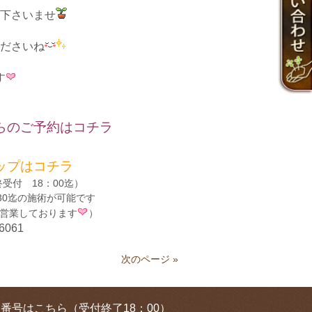
下さいませ
ださいね
す
らのご予約はコチラ
ップはコチ
ラ
受付 18：00迄）
30迄の施術が可能です
営業しております
）
-6061
次のページ »
番号はこちら（受付終了18：00）