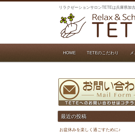
リラクゼーションサロンTETEは兵庫県加
HOME
TETEのこだわり
メ
最近の投稿
お盆休みを楽しく過ごすために♪