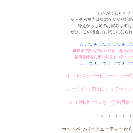
いかがでしたか？
そろそろ室内は冷房がかかり始め
冷えからも足のお悩みは絶え
ぜひ、この機会にお試しになられ
☆．:*:;`★．:*:;`☆．:*:;`★．:*:
最後まで読んでいただき、ありが
読者登録をお願いしますヽ(*・ω・)
☆．:*:;`★．:*:;`☆．:*:;`★．:*:
ホットペッパービューティーの
コースのお値段によってポイン
２４時間いつでもご予約可能
↓ ↓ ↓ ↓ ↓
ホットペッパービューティーから