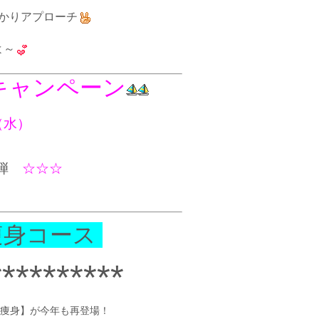
かりアプローチ
よ～
rキャンペーン
1（水）
弾
☆☆☆
痩身コース
**********
痩身】が今年も再登場！