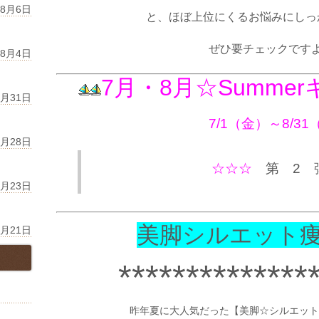
年8月6日
と、ほぼ上位にくるお悩みにしっ
ぜひ要チェックです
年8月4日
7月・8月☆Summe
7月31日
7/1（金）～8/3
7月28日
☆☆☆
第 2
7月23日
美脚シルエット
7月21日
**************
昨年夏に大人気だった【美脚☆シルエット