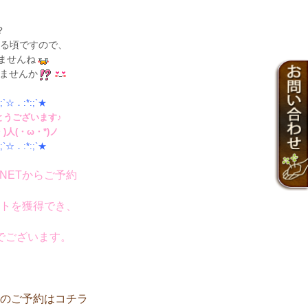
？
る頃ですので、
ませんね
ませんか
;`☆．:*:;`★
とうございます♪
人(・ω・*)ノ
;`☆．:*:;`★
NETからご予約
トを獲得でき、
でございます。
のご予約はコチラ