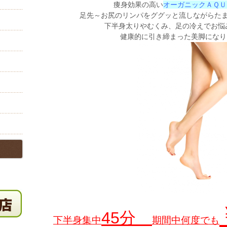
痩身効果の高い
オーガニックＡＱＵ
足先～お尻のリンパを
ググッ
と流しながらた
下半身太りやむくみ、足の冷えでお悩
健康的に引き締まった美脚になり
45分
下半身集中
期間中何度でも