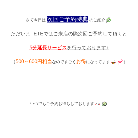
次回ご予約特典
さて今日は
のご紹介
ただいまTETEではご来店の際次回ご予約して頂くと
5分延長サービス
を行っております♪
（
500～600円相当
お得
なのですごく
になってます
）
いつでもご予約お待ちしております