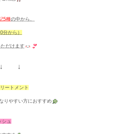
記5種
の中から、
0分から）
いただけます
↓ ↓
トリートメント
なりやすい方におすすめ
ッシュ