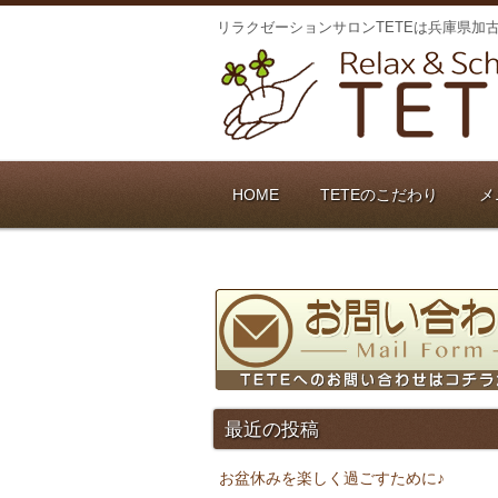
リラクゼーションサロンTETEは兵庫県加
HOME
TETEのこだわり
メ
最近の投稿
お盆休みを楽しく過ごすために♪