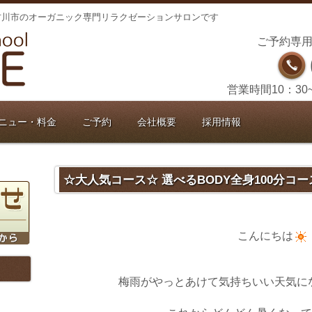
古川市のオーガニック専門リラクゼーションサロンです
ご予約専用
営業時間10：30
ニュー・料金
ご予約
会社概要
採用情報
☆大人気コース☆ 選べるBODY全身100分コー
こんにちは
梅雨がやっとあけて気持ちいい天気に