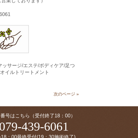
は営業しております）
061
マッサージ/エステ/ボディケア/足つ
/オイルトリートメント
次のページ »
番号はこちら（受付終了18：00）
079-439-6061
~18：00最終受付(19：30施術終了)