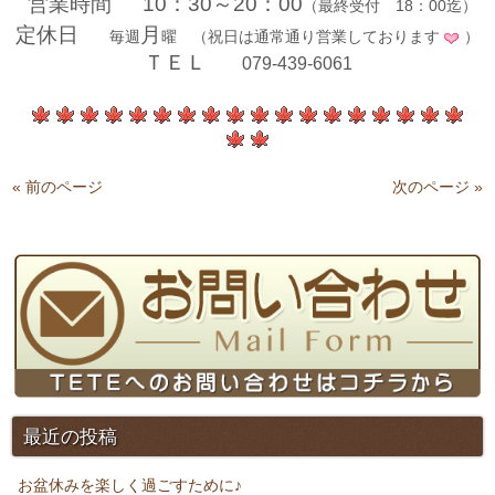
営業時間
10：30～20：00
（最終受付 18：00迄）
定休日
月
毎週
曜 （祝日は通常通り営業しております
）
ＴＥＬ
079-439-6061
« 前のページ
次のページ »
最近の投稿
お盆休みを楽しく過ごすために♪