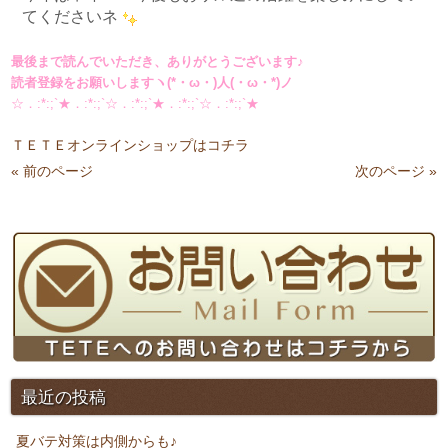
てくださいネ
最後まで読んでいただき、ありがとうございます♪
読者登録をお願いしますヽ(*・ω・)人(・ω・*)ノ
☆．:*:;`★．:*:;`☆．:*:;`★．:*:;`☆．:*:;`★
ＴＥＴＥオンラインショップはコチ
ラ
« 前のページ
次のページ »
最近の投稿
夏バテ対策は内側からも♪