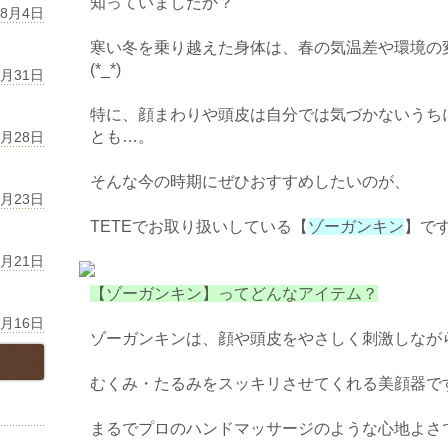
知っていましたか？
年8月4日
寒い冬を乗り越えた身体は、春の気温差や環境の
(*_*)
7月31日
特に、顔まわりや頭皮は自分では気づかないうち
とも…。
7月28日
そんな今の時期にぜひおすすめしたいのが、
7月23日
TETEでお取り扱いしている【
ゾーガンキン
】で
7月21日
【ゾーガンキン】ってどんなアイテム？
7月16日
ゾーガンキンは、顔や頭皮をやさしく刺激しなが
むくみ・たるみをスッキリさせてくれる美顔器で
まるでプロのハンドマッサージのような心地よさ