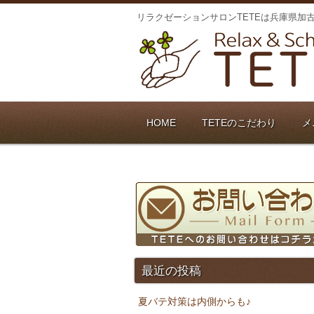
リラクゼーションサロンTETEは兵庫県加
HOME
TETEのこだわり
メ
最近の投稿
夏バテ対策は内側からも♪