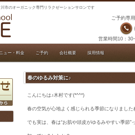
古川市のオーガニック専門リラクゼーションサロンです
ご予約専用
営業時間10：30
ニュー・料金
ご予約
会社概要
採用情報
春のゆるみ対策に♪
こんにちは♪木村です(*^^*)
春の空気が心地よく感じられる季節になりましたね(*^
でも実は、春は“お肌や頭皮がゆるみやすい季節”