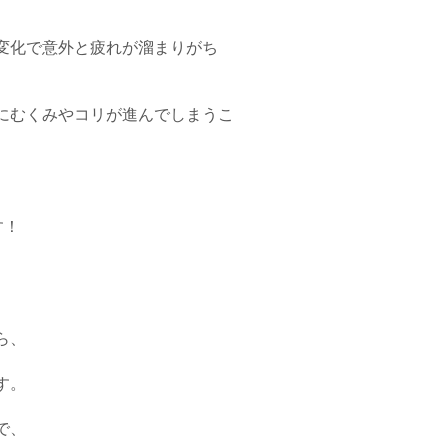
変化で意外と疲れが溜まりがち
にむくみやコリが進んでしまうこ
す！
ら、
す。
で、