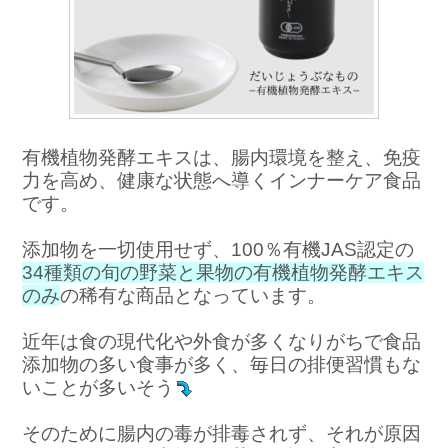
有機植物発酵エキスは、腸内環境を整え、免疫
力を高め、
健康な状態へ導くインナーケア食品
です。
添加物を一切使用せず、100％有機JAS認定の
34種類の旬の野菜と果物の
有機植物発酵エキス
のみ
の稀有な商品となっています。
近年は食の現代化や外食が多くなりがちで食品
添加物の多い食事が多く、
毎日の排便習慣もな
いことが多いそう
そのために腸内の毒が排毒されず、それが原因