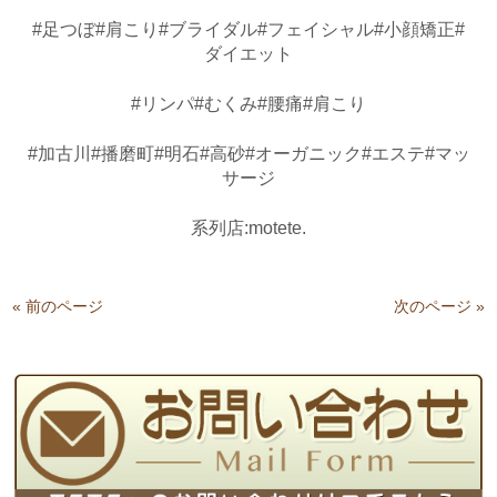
#足つぼ#肩こり#ブライダル#フェイシャル#小顔矯正#
ダイエット
#リンパ#むくみ#腰痛#肩こり
#加古川#播磨町#明石#高砂#オーガニック#エステ#マッ
サージ
系列店:motete.
« 前のページ
次のページ »