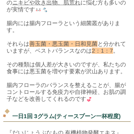
の
ニキビや吹き出物、肌荒れ
に悩む方も多いの
が実情です
腸内には腸内フローラという細菌叢がありま
す。
それらは
善玉菌・悪玉菌・日和見菌
と分かれて
いますが、ベストバランスなのは
2：1：7
。
その種類は個人差が大きいのですが、私たちの
食事には悪玉菌を増やす要素が沢山あります。
腸内フローラのバランスを整えることが、腸が
コントロールする免疫力や自律神経、お肌の調
子などを改善してくれるのです
一日1回 3グラム(ティースプーン一杯程度)
『だいじょうぶなもの 有機植物発酵エキス』